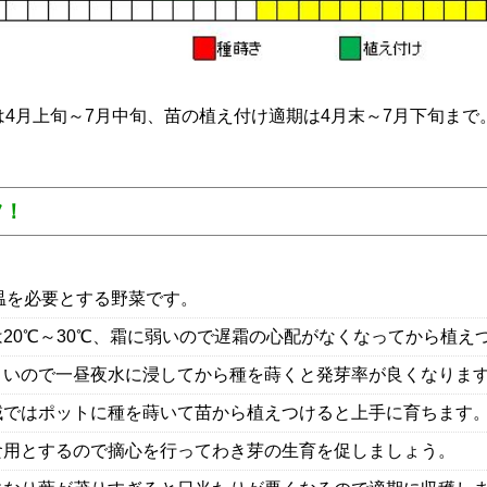
4月上旬～7月中旬、苗の植え付け適期は4月末～7月下旬まで。
ツ！
高温を必要とする野菜です。
20℃～30℃、霜に弱いので遅霜の心配がなくなってから植え
くいので一昼夜水に浸してから種を蒔くと発芽率が良くなりま
域ではポットに種を蒔いて苗から植えつけると上手に育ちます
食用とするので摘心を行ってわき芽の生育を促しましょう。