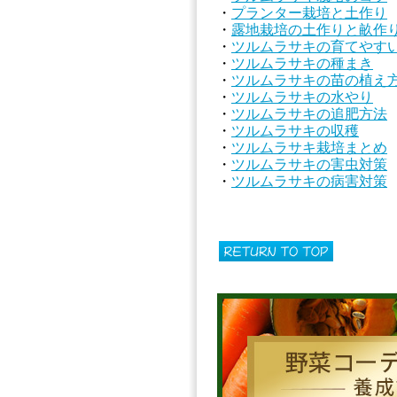
・
プランター栽培と土作り
・
露地栽培の土作りと畝作
・
ツルムラサキの育てやす
・
ツルムラサキの種まき
・
ツルムラサキの苗の植え
・
ツルムラサキの水やり
・
ツルムラサキの追肥方法
・
ツルムラサキの収穫
・
ツルムラサキ栽培まとめ
・
ツルムラサキの害虫対策
・
ツルムラサキの病害対策