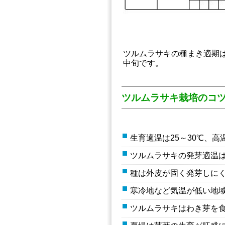
ツルムラサキの種まき適期は
中旬です。
ツルムラサキ栽培のコ
生育適温は25～30℃、
ツルムラサキの発芽適温は
種は外皮が固く発芽しに
寒冷地など気温が低い地
ツルムラサキはわき芽を