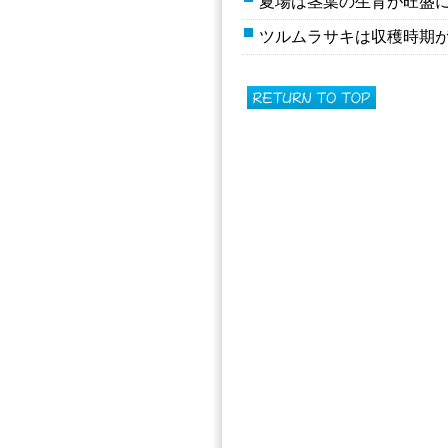
夏場は茎葉の生育が旺盛
ツルムラサキは収穫時期