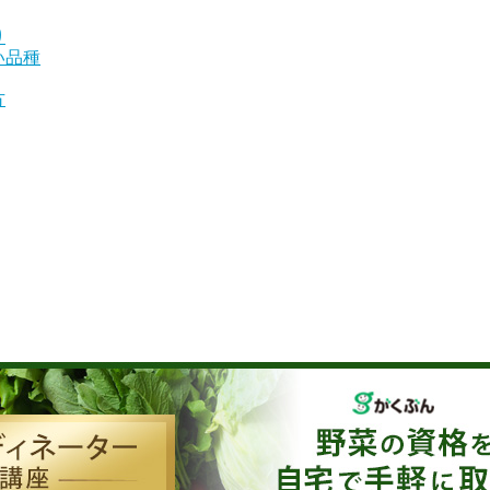
り
い品種
方